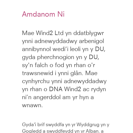
Amdanom Ni
Mae Wind2 Ltd yn ddatblygwr
ynni adnewyddadwy arbenigol
annibynnol wedi’i leoli yn y DU,
gyda pherchnogion yn y DU,
sy'n falch o fod yn rhan o'r
trawsnewid i ynni glân. Mae
cynhyrchu ynni adnewyddadwy
yn rhan o DNA Wind2 ac rydyn
ni’n angerddol am yr hyn a
wnawn.
Gyda'i brif swyddfa yn yr Wyddgrug yn y
Gogledd a swyddfeydd yn yr Alban, a