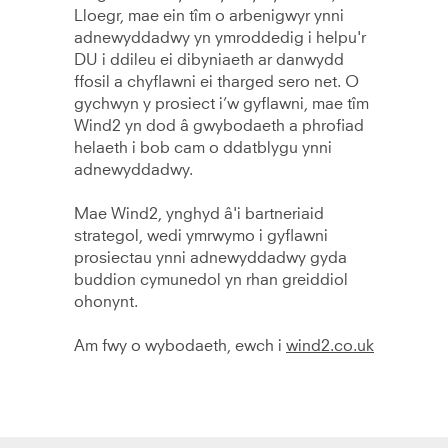
Lloegr, mae ein tîm o arbenigwyr ynni
adnewyddadwy yn ymroddedig i helpu'r
DU i ddileu ei dibyniaeth ar danwydd
ffosil a chyflawni ei tharged sero net. O
gychwyn y prosiect i’w gyflawni, mae tîm
Wind2 yn dod â gwybodaeth a phrofiad
helaeth i bob cam o ddatblygu ynni
adnewyddadwy.
Mae Wind2, ynghyd â'i bartneriaid
strategol, wedi ymrwymo i gyflawni
prosiectau ynni adnewyddadwy gyda
buddion cymunedol yn rhan greiddiol
ohonynt.
Am fwy o wybodaeth, ewch i
wind2.co.uk